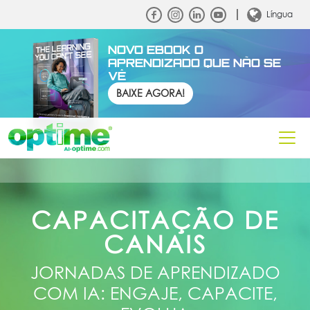
Língua
NOVO EBOOK O
APRENDIZADO QUE NÃO SE
VÊ
BAIXE AGORA!
CAPACITAÇÃO DE
CANAIS
JORNADAS DE APRENDIZADO
COM IA: ENGAJE, CAPACITE,