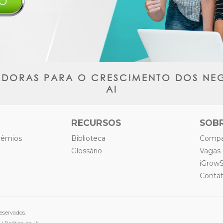
IO
ADORAS PARA O CRESCIMENTO DOS NEG
AI
RECURSOS
SOB
Prêmios
Biblioteca
Compa
Glossário
Vagas
iGrow
Conta
eservados.