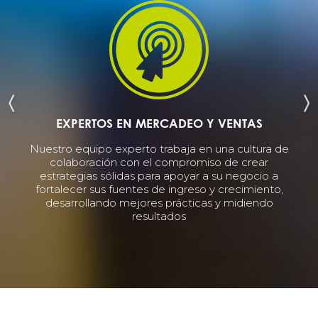
EXPERTOS EN MERCADEO Y VENTAS
lado
Nuestro equipo experto trabaja en una cultura de
 Los
colaboración con el compromiso de crear
Nue
ntre
estrategias sólidas para apoyar a su negocio a
has
fortalecer sus fuentes de ingreso y crecimiento,
d
desarrollando mejores prácticas y midiendo
de
resultados
inn